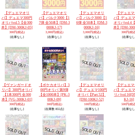
【デュエマオリ
【デュエマオリ
【デュエマオリ
【デュエマ
パ】デュエマ300円
パ】バルク3000【1
パ】バルク3000【1
パ】デュエマ
オリパvol.5【全300
7弾 全50本】
[DM-3
6弾 全50本】
[DM-3
オリパvol.4【
本】
[DM-300KJ-05]
000KJ-17]
000KJ-16]
本】
[DM-300
300円
(税込)
3,000円
(税込)
3,000円
(税込)
300円
(税込
[在庫なし]
[在庫なし]
[在庫なし]
[在庫なし
【ヴァンガードオ
【ポケカオリパ】3
【デュエマオリ
【デュエマ
リパ】300円オリパ
00円オリパ 第9弾
パ】デュエマ100円
パ】デュエマ
【1本300円 全300
【全1000本】
[PK-3
オリパ【Part.52】
リパvol.16
[D
本】
[VG-300KJ-01]
00KJ-09]
[DM-100KJ-52]
KJ-16]
300円
(税込)
300円
(税込)
100円
(税込)
500円
(税込
[在庫なし]
[在庫数 855点]
[在庫なし]
[在庫なし