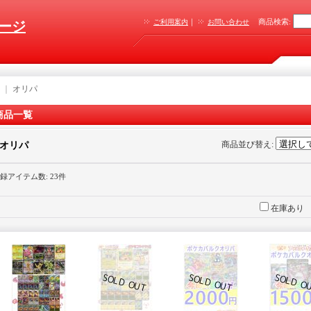
｜
商品検索
:
ご利用案内
お問い合わせ
ージ
｜
オリパ
商品一覧
商品並び替え
:
オリパ
録アイテム数
:
23件
在庫あり