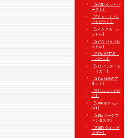
【SV2D クレイバ
ースト】
【SV1a トリプレ
ットビート】
【SV1S スカーレ
ットex】
【SV1V バイオレ
ットex】
【S12a VSTARユ
ニバース】
【S12 パラダイム
トリガー】
【S11a 白熱のア
ルカナ】
【S11 ロストアビ
ス】
【S10b ポケモン
GO】
【S10a ダークフ
ァンタズマ】
【S10D タイムゲ
イザー】