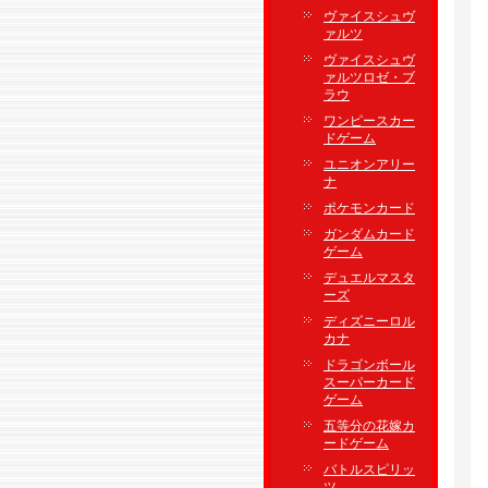
ヴァイスシュヴ
ァルツ
ヴァイスシュヴ
ァルツロゼ・ブ
ラウ
ワンピースカー
ドゲーム
ユニオンアリー
ナ
ポケモンカード
ガンダムカード
ゲーム
デュエルマスタ
ーズ
ディズニーロル
カナ
ドラゴンボール
スーパーカード
ゲーム
五等分の花嫁カ
ードゲーム
バトルスピリッ
ツ