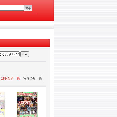
説明付き一覧
写真のみ一覧