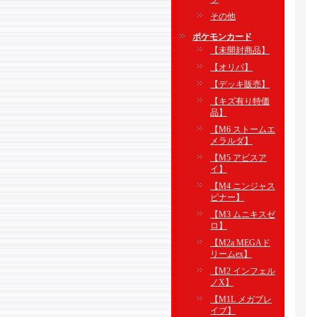
その他
ポケモンカード
【未開封商品】
【オリパ】
【デッキ販売】
【キズ有り特価
品】
【M6 ストームエ
メラルダ】
【M5 アビスア
イ】
【M4 ニンジャス
ピナー】
【M3 ムニキスゼ
ロ】
【M2a MEGAド
リームex】
【M2 インフェル
ノX】
【M1L メガブレ
イブ】