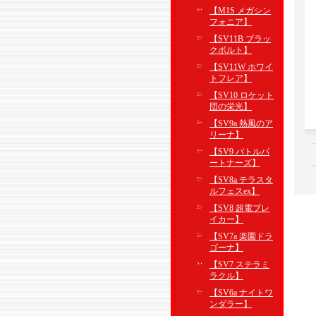
【M1S メガシン
フォニア】
【SV11B ブラッ
クボルト】
【SV11W ホワイ
トフレア】
【SV10 ロケット
団の栄光】
【SV9a 熱風のア
リーナ】
【SV9 バトルパ
ートナーズ】
【SV8a テラスタ
ルフェスex】
【SV8 超電ブレ
イカー】
【SV7a 楽園ドラ
ゴーナ】
【SV7 ステラミ
ラクル】
【SV6a ナイトワ
ンダラー】