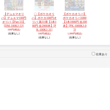
【デュエマオリ
〇【ポケカオリ
【ポケカオリパ】
パ】デュエマ100円
パ】ポケカ100円オ
ポケカオリパ1000
オリパ【Part.53】
リパ 第31弾【1本1
【1本1000円 全200
[DM-100KJ-53]
00円 全2000本】
[P
本】
[PK-1000KJ-0
K-100KJ-31]
5]
100円
(税込)
[在庫なし]
100円
(税込)
1,000円
(税込)
[在庫なし]
[在庫なし]
在庫あり