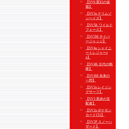
【SV6 変幻の仮
面】
【SV5a クリムゾ
ンヘイズ】
【SV5K ワイルド
フォース】
【SV5M サイバ
ージャッジ】
【SV4a シャイニ
ートレジャーe
x】
【SV4K 古代の咆
哮】
【SV4M 未来の
一閃】
【SV3a レイジン
グサーフ】
【SV3 黒炎の支
配者】
【SV2a ポケモン
カード151】
【SV2P スノーハ
ザード】