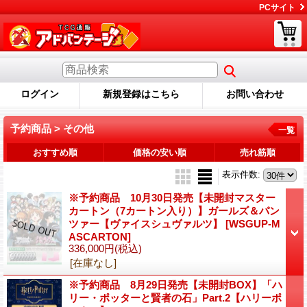
PCサイト
ログイン
新規登録はこちら
お問い合わせ
予約商品 > その他
一覧
おすすめ順
価格の安い順
売れ筋順
表示件数
:
※予約商品 10月30日発売【未開封マスター
カートン（7カートン入り）】ガールズ＆パン
ツァー【ヴァイスシュヴァルツ】
[WSGUP-M
ASCARTON]
336,000円
(税込)
[在庫なし]
※予約商品 8月29日発売【未開封BOX】「ハ
リー・ポッターと賢者の石」Part.2【ハリーポ