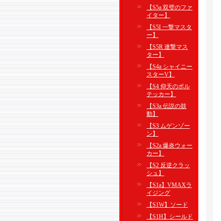
【S5a 双璧のファ
イター】
【S5I 一撃マスタ
ー】
【S5R 連撃マス
ター】
【S4a シャイニー
スターV】
【S4 仰天のボル
テッカー】
【S3a 伝説の鼓
動】
【S3 ムゲンゾー
ン】
【S2a 爆炎ウォー
カー】
【S2 反逆クラッ
シュ】
【S1a】VMAXラ
イジング
【S1W】ソード
【S1H】シールド