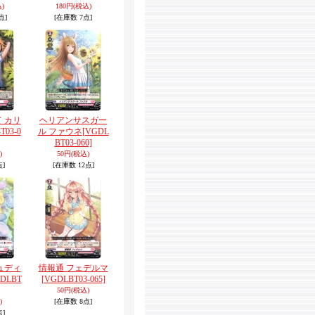
)
180円
(税込)
点]
[在庫数 7点]
 カリ
ヘリアンサスガー
T03-0
ル ファウネ
[VGDL
BT03-060]
)
50円
(税込)
点]
[在庫数 12点]
ュディ
情報通 フェデルマ
GDLBT
[VGDLBT03-065]
50円
(税込)
)
[在庫数 8点]
点]