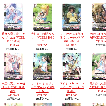
蒼穹へ響く潔白 ア
大好きな時間 リル
のしかかる期待は
#Hot_Stuff
ルヴィエル
[VGDL
ファ
[VGDLBT03-0
重く ルーテシア
[V
カ
[VGDLBT03
BT03-066]
67]
GDLBT03-068]
50円
(税込
50円
(税込)
50円
(税込)
50円
(税込)
[在庫数 8
[在庫数 12点]
[在庫数 6点]
[在庫数 8点]
未定の真白 ハーゼ
リフレッシュブリ
アタシonStage！ ロ
穏やかな仁愛
リット
[VGDLBT03
ーズ アイル
[VGDL
ノウェア
[VGDLBT
ム
[VGDLBT03
-071]
BT03-072]
03-073]
50円
(税込
50円
(税込)
50円
(税込)
180円
(税込)
[在庫数 8
[在庫数 6点]
[在庫数 8点]
[在庫数 12点]