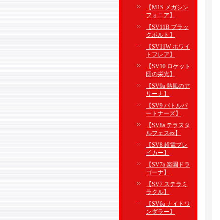
【M1S メガシン
フォニア】
【SV11B ブラッ
クボルト】
【SV11W ホワイ
トフレア】
【SV10 ロケット
団の栄光】
【SV9a 熱風のア
リーナ】
【SV9 バトルパ
ートナーズ】
【SV8a テラスタ
ルフェスex】
【SV8 超電ブレ
イカー】
【SV7a 楽園ドラ
ゴーナ】
【SV7 ステラミ
ラクル】
【SV6a ナイトワ
ンダラー】