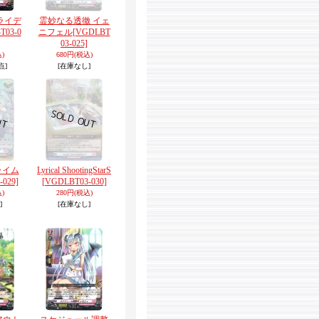
ライデ
霊妙なる透徹 イェ
T03-0
ニフェル
[VGDLBT
03-025]
)
680円
(税込)
点]
[在庫なし]
 ライム
Lyrical ShootingStarS
029]
[VGDLBT03-030]
)
280円
(税込)
]
[在庫なし]