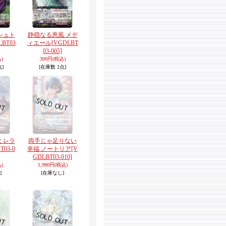
シュト
静穏なる恵風 メデ
LBT03
ィエール
[VGDLBT
03-005]
)
300円
(税込)
点]
[在庫数 2点]
 レラ
両手じゃ足りない
T03-0
幸福 ノートリア
[V
GDLBT03-010]
)
1,980円
(税込)
]
[在庫なし]