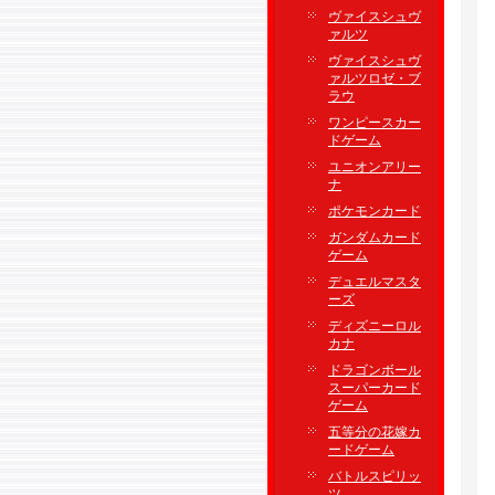
ヴァイスシュヴ
ァルツ
ヴァイスシュヴ
ァルツロゼ・ブ
ラウ
ワンピースカー
ドゲーム
ユニオンアリー
ナ
ポケモンカード
ガンダムカード
ゲーム
デュエルマスタ
ーズ
ディズニーロル
カナ
ドラゴンボール
スーパーカード
ゲーム
五等分の花嫁カ
ードゲーム
バトルスピリッ
ツ