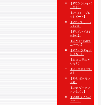
【SV2D クレイバ
ースト】
【SV1a トリプレ
ットビート】
【SV1S スカーレ
ットex】
【SV1V バイオレ
ットex】
【S12a VSTARユ
ニバース】
【S12 パラダイム
トリガー】
【S11a 白熱のア
ルカナ】
【S11 ロストアビ
ス】
【S10b ポケモン
GO】
【S10a ダークフ
ァンタズマ】
【S10D タイムゲ
イザー】