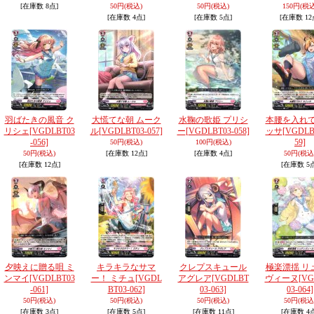
[在庫数 8点]
50円
(税込)
50円
(税込)
150円
(税込
[在庫数 4点]
[在庫数 5点]
[在庫数 12
羽ばたきの風音 ク
大慌てな朝 ムーク
水鞠の歌姫 プリシ
本腰を入れて
リシェ
[VGDLBT03
ル
[VGDLBT03-057]
ー
[VGDLBT03-058]
ッサ
[VGDLB
-056]
59]
50円
(税込)
100円
(税込)
50円
(税込)
[在庫数 12点]
[在庫数 4点]
50円
(税込
[在庫数 12点]
[在庫数 5
夕映えに贈る唄 ミ
キラキラなサマ
クレプスキュール
極楽漂揺 リ
ンマイ
[VGDLBT03
ー！ ミチュ
[VGDL
アグレア
[VGDLBT
ヴィーヌ
[V
-061]
BT03-062]
03-063]
03-064]
50円
(税込)
50円
(税込)
50円
(税込)
50円
(税込
[在庫数 3点]
[在庫数 5点]
[在庫数 11点]
[在庫数 4