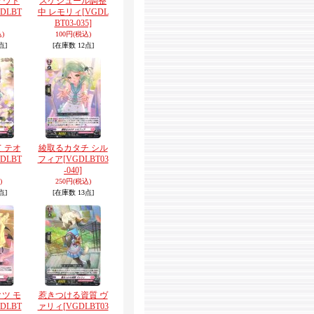
アウト
スケジュール調整
GDLBT
中 レモリィ
[VGDL
BT03-035]
)
100円
(税込)
点]
[在庫数 12点]
 テオ
綾取るカタチ シル
GDLBT
フィア
[VGDLBT03
-040]
)
250円
(税込)
点]
[在庫数 13点]
ツ モ
惹きつける資質 ヴ
GDLBT
ァリィ
[VGDLBT03