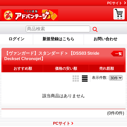
PCサイト
ログイン
新規登録はこちら
お問い合わせ
【ヴァンガード】スタンダード > 【DSS03 Stride
一覧
Deckset Chronojet】
おすすめ順
価格の安い順
売れ筋順
表示件数
:
該当商品はありません
(0件/0件)
PCサイト