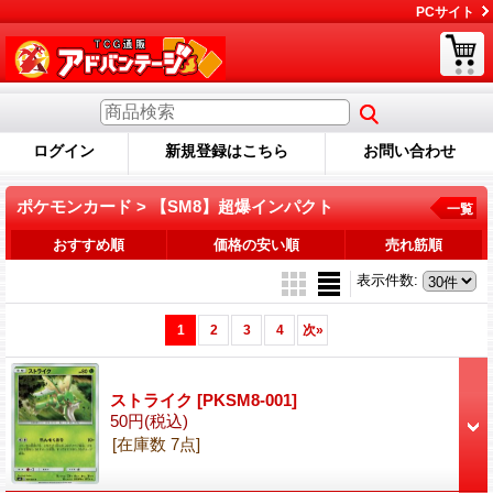
PCサイト
ログイン
新規登録はこちら
お問い合わせ
ポケモンカード > 【SM8】超爆インパクト
一覧
おすすめ順
価格の安い順
売れ筋順
表示件数
:
1
2
3
4
次
»
ストライク
[PKSM8-001]
50円
(税込)
[在庫数 7点]