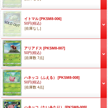
イトマル
[PKSM8-006]
50円
(税込)
[在庫なし]
アリアドス
[PKSM8-007]
50円
(税込)
[在庫数 7点]
ハネッコ（ふえる）
[PKSM8-008]
50円
(税込)
[在庫数 4点]
ハネッコ（たいあたり）
[PKSM8-009]