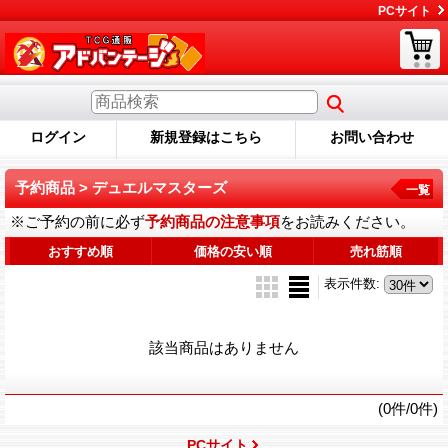
PCサイト
ログイン
新規登録はこちら
お問い合わせ
予約商品 > デュエルマスターズ
一覧
※ご予約の前に必ず
予約商品の注意事項
をお読みください。
おすすめ順
価格の安い順
売れ筋順
表示件数
:
該当商品はありません
(0件/0件)
PCサイト