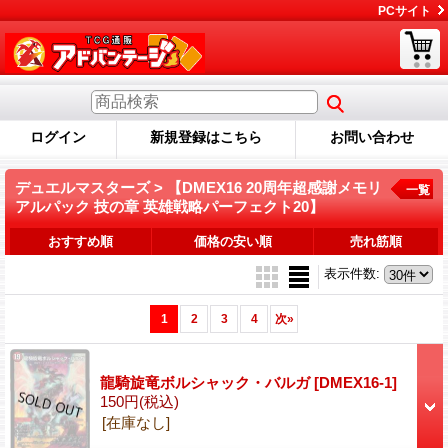
PCサイト
ログイン
新規登録はこちら
お問い合わせ
デュエルマスターズ > 【DMEX16 20周年超感謝メモリ
一覧
アルパック 技の章 英雄戦略パーフェクト20】
おすすめ順
価格の安い順
売れ筋順
表示件数
:
1
2
3
4
次
»
龍騎旋竜ボルシャック・バルガ
[DMEX16-1]
150円
(税込)
[在庫なし]