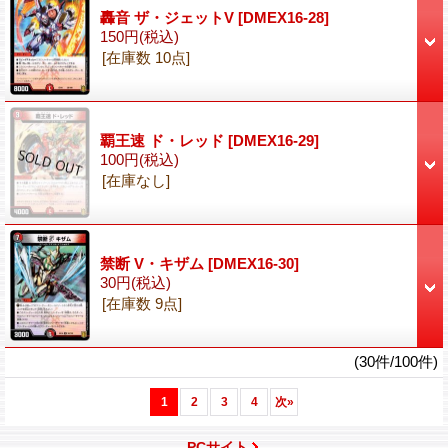
轟音 ザ・ジェットV
[DMEX16-28]
150円
(税込)
[在庫数 10点]
覇王速 ド・レッド
[DMEX16-29]
100円
(税込)
[在庫なし]
禁断 V・キザム
[DMEX16-30]
30円
(税込)
[在庫数 9点]
(30件/100件)
1
2
3
4
次
»
PCサイト