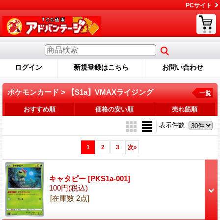
PCサイト
ログイン
新規登録はこちら
お問い合わせ
ポケモンカード > 【S1a】VMAXライジング
一覧
おすすめ順
価格の安い順
売れ筋順
表示件数
:
1
2
3
次
»
キャタピー
[PKS1a-001]
100円
(税込)
[在庫数 2点]