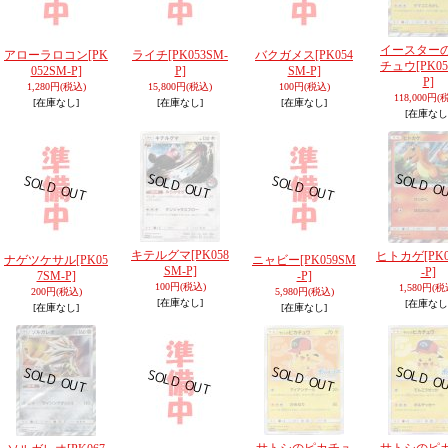
イースター
アローラロコン
[PK
ライチ
[PK053SM-
バクガメス
[PK054
チュウ
[PK0
052SM-P]
P]
SM-P]
P]
1,280円
(税込)
15,800円
(税込)
100円
(税込)
118,000円
(
[在庫なし]
[在庫なし]
[在庫なし]
[在庫なし
キテルグマ
[PK058
ヒトカゲ
[PK
ナゲツケサル
[PK05
ニャビー
[PK059SM
SM-P]
-P]
7SM-P]
-P]
100円
(税込)
1,580円
(税
200円
(税込)
5,980円
(税込)
[在庫なし]
[在庫なし
[在庫なし]
[在庫なし]