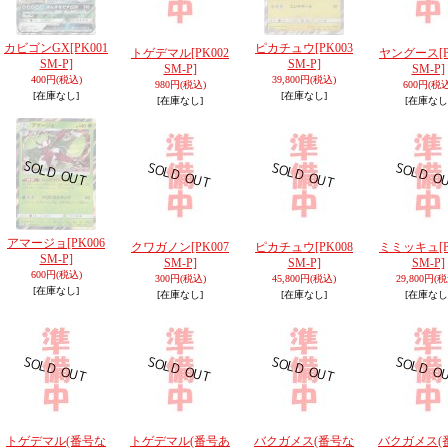
カビゴンGX
[PK001
ピカチュウ
[PK003
トゲデマル
[PK002
ヤングース
[
SM-P]
SM-P]
SM-P]
SM-P]
400円
(税込)
39,800円
(税込)
980円
(税込)
600円
(税込
[在庫なし]
[在庫なし]
[在庫なし]
[在庫なし
アマージョ
[PK006
クワガノン
[PK007
ピカチュウ
[PK008
ミミッキュ
[
SM-P]
SM-P]
SM-P]
SM-P]
600円
(税込)
300円
(税込)
45,800円
(税込)
29,800円
(税
[在庫なし]
[在庫なし]
[在庫なし]
[在庫なし
トゲデマル(番号な
トゲデマル(番号あ
バクガメス(番号な
バクガメス(