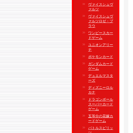
ヴァイスシュヴ
ァルツ
ヴァイスシュヴ
ァルツロゼ・ブ
ラウ
ワンピースカー
ドゲーム
ユニオンアリー
ナ
ポケモンカード
ガンダムカード
ゲーム
デュエルマスタ
ーズ
ディズニーロル
カナ
ドラゴンボール
スーパーカード
ゲーム
五等分の花嫁カ
ードゲーム
バトルスピリッ
ツ