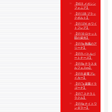
【M1S メガシン
フォニア】
【SV11B ブラッ
クボルト】
【SV11W ホワイ
トフレア】
【SV10 ロケット
団の栄光】
【SV9a 熱風のア
リーナ】
【SV9 バトルパ
ートナーズ】
【SV8a テラスタ
ルフェスex】
【SV8 超電ブレ
イカー】
【SV7a 楽園ドラ
ゴーナ】
【SV7 ステラミ
ラクル】
【SV6a ナイトワ
ンダラー】