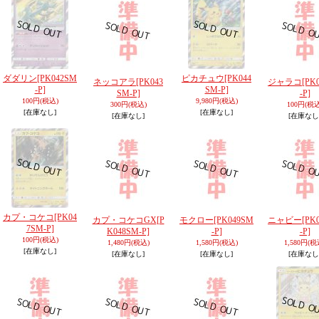
ダダリン
[PK042SM
ピカチュウ
[PK044
ネッコアラ
[PK043
ジャラコ
[PK
-P]
SM-P]
SM-P]
-P]
100円
(税込)
9,980円
(税込)
300円
(税込)
100円
(税込
[在庫なし]
[在庫なし]
[在庫なし]
[在庫なし
カプ・コケコ
[PK04
カプ・コケコGX
[P
モクロー
[PK049SM
ニャビー
[PK
7SM-P]
K048SM-P]
-P]
-P]
100円
(税込)
1,480円
(税込)
1,580円
(税込)
1,580円
(税
[在庫なし]
[在庫なし]
[在庫なし]
[在庫なし