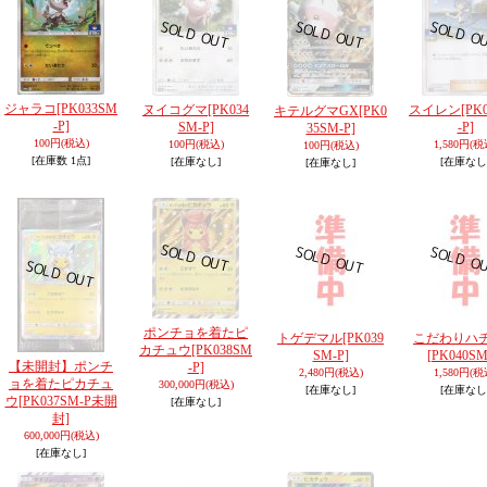
ジャラコ
[PK033SM
ヌイコグマ
[PK034
スイレン
[PK
キテルグマGX
[PK0
-P]
SM-P]
-P]
35SM-P]
100円
(税込)
100円
(税込)
1,580円
(税
100円
(税込)
[在庫数 1点]
[在庫なし]
[在庫なし
[在庫なし]
ポンチョを着たピ
トゲデマル
[PK039
こだわりハ
カチュウ
[PK038SM
SM-P]
[PK040SM
【未開封】ポンチ
-P]
2,480円
(税込)
1,580円
(税
ョを着たピカチュ
300,000円
(税込)
[在庫なし]
[在庫なし
ウ
[PK037SM-P未開
[在庫なし]
封]
600,000円
(税込)
[在庫なし]