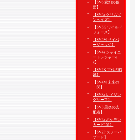
【SV6 変幻の仮
面】
【SV5a クリムゾ
ンヘイズ】
【SV5K ワイルド
フォース】
【SV5M サイバ
ージャッジ】
【SV4a シャイニ
ートレジャーe
x】
【SV4K 古代の咆
哮】
【SV4M 未来の
一閃】
【SV3a レイジン
グサーフ】
【SV3 黒炎の支
配者】
【SV2a ポケモン
カード151】
【SV2P スノーハ
ザード】