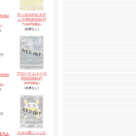
サッポロのピカチ
PK004
ュウ
[PK005SM-P]
79,800円
(税込)
)
[在庫なし]
]
アローラ ニャース
PK009
[PK010SM-P]
600円
(税込)
込)
[在庫なし]
]
スカル団ごっこピ
番号あ