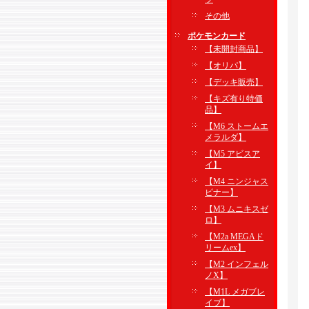
その他
ポケモンカード
【未開封商品】
【オリパ】
【デッキ販売】
【キズ有り特価
品】
【M6 ストームエ
メラルダ】
【M5 アビスア
イ】
【M4 ニンジャス
ピナー】
【M3 ムニキスゼ
ロ】
【M2a MEGAド
リームex】
【M2 インフェル
ノX】
【M1L メガブレ
イブ】