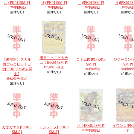
し)
[PK011SM-P]
り)
[PK011SM-P]
し)
[PK012SM-P]
り)
[PK012S
1,780円
(税込)
1,780円
(税込)
1,780円
(税込)
1,780円
(税
[在庫なし]
[在庫なし]
[在庫なし]
[在庫なし
団員ごっこピカチ
【未開封】スカル
ロトム図鑑
[PK015
ジジーロン
[
ュウ
[PK014SM-P]
団ごっこピカチュ
SM-P]
SM-P]
170,000円
(税込)
ウ
[PK013SM-P未開
1,080円
(税込)
700円
(税込
[在庫なし]
封]
[在庫なし]
[在庫なし
998,000円
(税込)
[在庫なし]
ハウ
[PK020SM-P]
イワンコ
[PK
ガオガエン
[PK018
アシレーヌ
[PK019
-P]
9,980円
(税込)
SM-P]
SM-P]