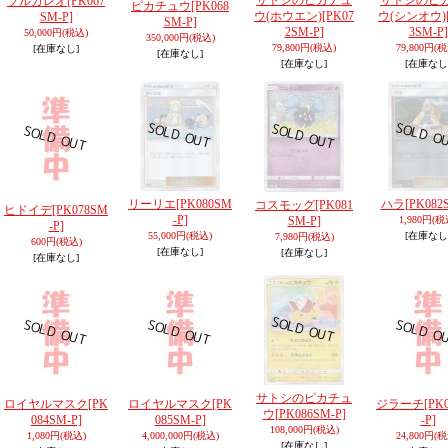
サトシのピカチュ
サトシのピ
ソルガレオ
[PK067
ピカチュウ
[PK068
ウ(ホウエン)
[PK07
ウ(シンオウ)
SM-P]
SM-P]
2SM-P]
3SM-P]
50,000円
(税込)
350,000円
(税込)
79,800円
(税込)
79,800円
(税
[在庫なし]
[在庫なし]
[在庫なし]
[在庫なし
リーリエ
[PK080SM
ハラ
[PK082
コスモッグ
[PK081
ヒドイデ
[PK078SM
-P]
SM-P]
1,980円
(税
-P]
55,000円
(税込)
[在庫なし
7,980円
(税込)
600円
(税込)
[在庫なし]
[在庫なし]
[在庫なし]
サトシのピカチュ
ロイヤルマスク
[PK
ロイヤルマスク
[PK
ジラーチ
[PK
ウ
[PK086SM-P]
084SM-P]
085SM-P]
-P]
108,000円
(税込)
1,080円
(税込)
4,000,000円
(税込)
24,800円
(税
[在庫なし]