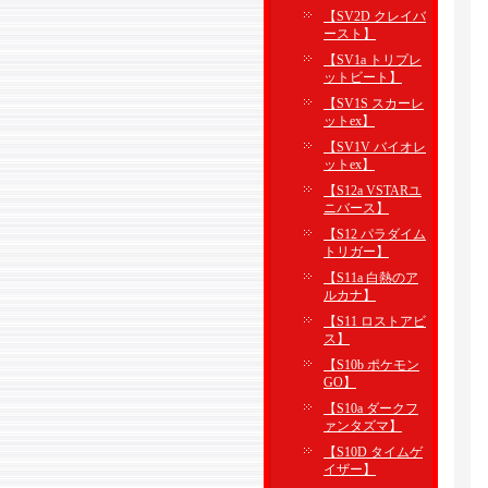
【SV2D クレイバ
ースト】
【SV1a トリプレ
ットビート】
【SV1S スカーレ
ットex】
【SV1V バイオレ
ットex】
【S12a VSTARユ
ニバース】
【S12 パラダイム
トリガー】
【S11a 白熱のア
ルカナ】
【S11 ロストアビ
ス】
【S10b ポケモン
GO】
【S10a ダークフ
ァンタズマ】
【S10D タイムゲ
イザー】