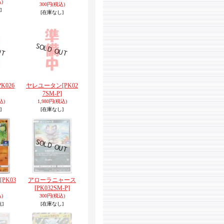
)
300円
(税込)
]
[在庫なし]
PK026
ヤレユータン
[PK02
7SM-P]
込)
1,980円
(税込)
]
[在庫なし]
[PK03
アローラニャース
[PK032SM-P]
)
300円
(税込)
点]
[在庫なし]