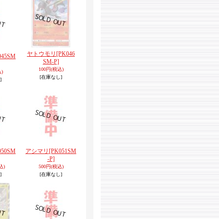
ヤトウモリ
[PK046
045SM
SM-P]
100円
(税込)
)
[在庫なし]
]
050SM
アシマリ
[PK051SM
-P]
込)
500円
(税込)
]
[在庫なし]