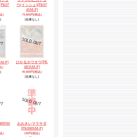
カチュ
サトシのピカチュ
[PK07
ウ(イッシュ)
[PK07
4SM-P]
込)
79,800円
(税込)
]
[在庫なし]
ひかるホウオウ
[PK
SM-P]
083SM-P]
込)
49,800円
(税込)
]
[在庫なし]
089SM
おおきいマラサダ
[PK090SM-P]
込)
100円
(税込)