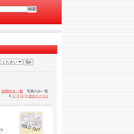
説明付き一覧
写真のみ一覧
1
|
2
|
3
|
4
|
5
次のページ
»