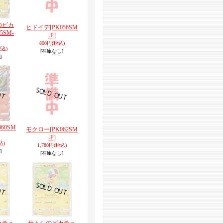
のピカ
ヒドイデ
[PK056SM
55SM-
-P]
800円
(税込)
税込)
[在庫なし]
]
060SM
モクロー
[PK062SM
-P]
込)
1,780円
(税込)
]
[在庫なし]