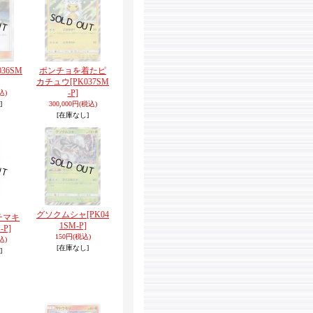
036SM
ポンチョを着たピ
カチュウ
[PK037SM
-P]
込)
]
300,000円
(税込)
[在庫なし]
グソクムシャ
[PK04
チマキ
1SM-P]
-P]
150円
(税込)
込)
[在庫なし]
]