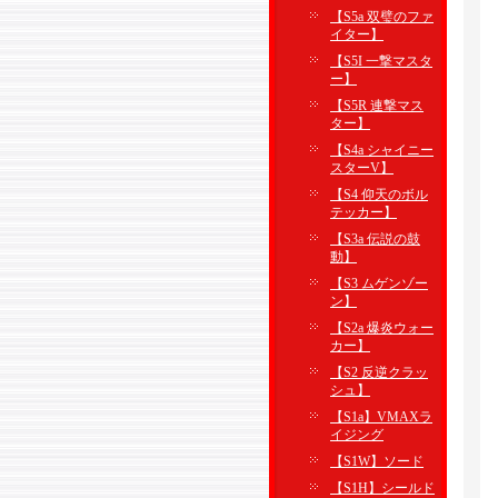
【S5a 双璧のファ
イター】
【S5I 一撃マスタ
ー】
【S5R 連撃マス
ター】
【S4a シャイニー
スターV】
【S4 仰天のボル
テッカー】
【S3a 伝説の鼓
動】
【S3 ムゲンゾー
ン】
【S2a 爆炎ウォー
カー】
【S2 反逆クラッ
シュ】
【S1a】VMAXラ
イジング
【S1W】ソード
【S1H】シールド