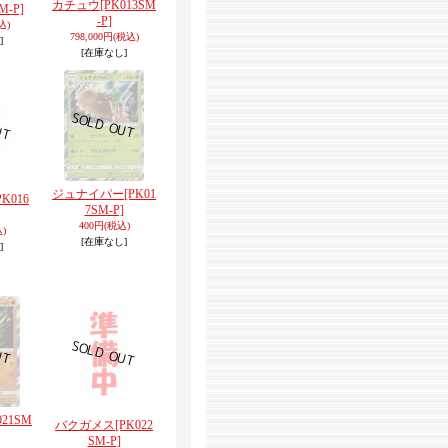
カチュウ
[PK013SM
M-P]
-P]
込)
798,000円
(税込)
]
[在庫なし]
ジュナイパー
[PK01
PK016
7SM-P]
400円
(税込)
)
[在庫なし]
]
021SM
バクガメス
[PK022
SM-P]