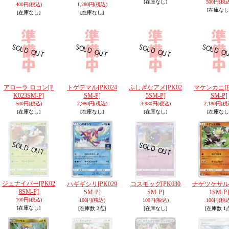
[在庫なし]
500円
(税込
400円
(税込)
1,280円
(税込)
[在庫なし
[在庫なし]
[在庫なし]
アローラ ロコン
[P
トゲデマル
[PK024
ふしぎなアメ
[PK02
マケンカニ
[
K023SM-P]
SM-P]
5SM-P]
SM-P]
500円
(税込)
2,980円
(税込)
3,980円
(税込)
2,180円
(税
[在庫なし]
[在庫なし]
[在庫なし]
[在庫なし
ジュナイパー
[PK02
ハギギシリ
[PK029
コスモッグ
[PK030
ナゲツケサル
8SM-P]
SM-P]
SM-P]
1SM-P]
100円
(税込)
100円
(税込)
100円
(税込)
100円
(税込
[在庫なし]
[在庫数 2点]
[在庫なし]
[在庫数 1