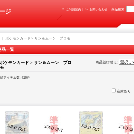
｜
商品検索
:
ご利用案内
お問い合わせ
ージ
｜
ポケモンカード > サン＆ムーン プロモ
商品一覧
商品並び替え
:
ポケモンカード > サン＆ムーン プロ
モ
録アイテム数
:
428件
在庫あり