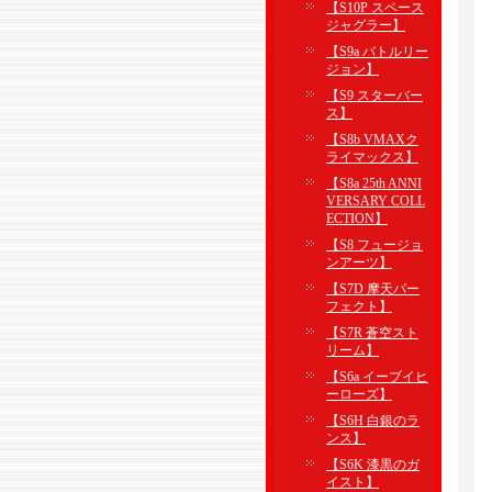
【S10P スペース
ジャグラー】
【S9a バトルリー
ジョン】
【S9 スターバー
ス】
【S8b VMAXク
ライマックス】
【S8a 25th ANNI
VERSARY COLL
ECTION】
【S8 フュージョ
ンアーツ】
【S7D 摩天パー
フェクト】
【S7R 蒼空スト
リーム】
【S6a イーブイヒ
ーローズ】
【S6H 白銀のラ
ンス】
【S6K 漆黒のガ
イスト】