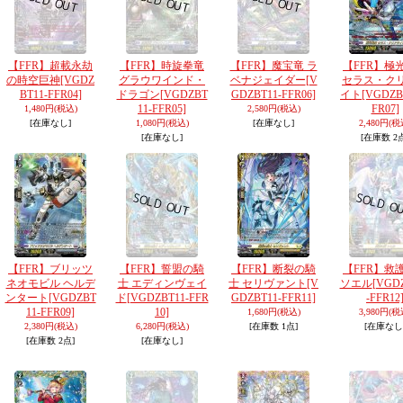
【FFR】超載永劫
【FFR】時旋拳竜
【FFR】魔宝竜 ラ
【FFR】極
の時空巨神
[VGDZ
グラウワインド・
ベナジェイダー
[V
セラス・ク
BT11-FFR04]
ドラゴン
[VGDZBT
GDZBT11-FFR06]
イト
[VGDZB
11-FFR05]
FR07]
1,480円
(税込)
2,580円
(税込)
[在庫なし]
1,080円
(税込)
[在庫なし]
2,480円
(税
[在庫なし]
[在庫数 2
【FFR】ブリッツ
【FFR】誓盟の騎
【FFR】断裂の騎
【FFR】救
ネオモビル ヘルデ
士 エディンヴェイ
士 セリヴァント
[V
ソエル
[VGD
ンタート
[VGDZBT
ド
[VGDZBT11-FFR
GDZBT11-FFR11]
-FFR12
11-FFR09]
10]
1,680円
(税込)
3,980円
(税
2,380円
(税込)
6,280円
(税込)
[在庫数 1点]
[在庫なし
[在庫数 2点]
[在庫なし]