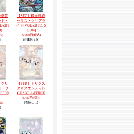
旋拳竜
【SEC】極光戦姫
ンド・
セラス・クリアラ
GDZBT
イト
[VGDZBT11-S
3]
EC04]
込)
22,800円
(税込)
]
[在庫数 3点]
ラグリ
【FFR】トリクス
ィーク
タ＆スエンディ
[V
-FFR0
GDZBT11-FFR03]
6,480円
(税込)
込)
[在庫なし]
]