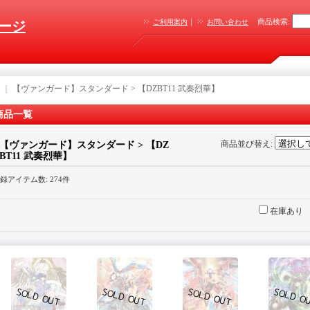
｜
商品検索
:
ご利用案内
お問い合わせ
ージ
｜
【ヴァンガード】スタンダード > 【DZBT11 武奏烈華】
商品一覧
商品並び替え
:
【ヴァンガード】スタンダード > 【DZ
BT11 武奏烈華】
録アイテム数
:
274件
在庫あり