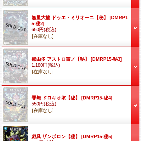
無量大龍 ドゥエ・ミリオーニ【秘】
[DMRP1
5-秘2]
650円
(税込)
[在庫なし]
那由多 アストロ宙ノ【秘】
[DMRP15-秘3]
1,180円
(税込)
[在庫なし]
罪無 ドロキオ垓【秘】
[DMRP15-秘4]
550円
(税込)
[在庫なし]
戯具 ザンボロン【秘】
[DMRP15-秘5]