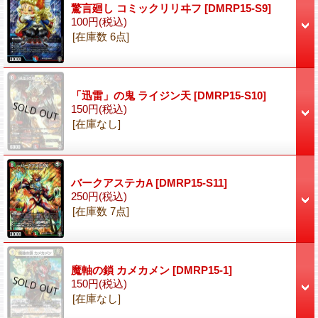
驚言廻し コミックリリヰフ
[DMRP15-S9]
100円
(税込)
[在庫数 6点]
「迅雷」の鬼 ライジン天
[DMRP15-S10]
150円
(税込)
[在庫なし]
バークアステカA
[DMRP15-S11]
250円
(税込)
[在庫数 7点]
魔軸の鎖 カメカメン
[DMRP15-1]
150円
(税込)
[在庫なし]