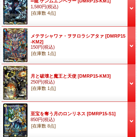
∞龍 ゲンムエンペラー
[DMRP15-KM1]
1,580円
(税込)
[在庫数 4点]
メテヲシャワァ・ヲヲロラシアタァ
[DMRP15
-KM2]
150円
(税込)
[在庫数 1点]
月と破壊と魔王と天使
[DMRP15-KM3]
250円
(税込)
[在庫数 1点]
至宝を奪う月のロンリネス
[DMRP15-S1]
850円
(税込)
[在庫数 8点]