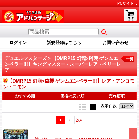
PCサイト
ログイン
新規登録はこちら
お問い合わせ
デュエルマスターズ > 【DMRP15 幻龍×凶襲 ゲンムエ
一覧
ンペラー!!!】キングマスター・スーパーレア・ベリーレ
ア
【DMRP15 幻龍×凶襲 ゲンムエンペラー!!!】レア・アンコモ
ン・コモン
おすすめ順
価格の安い順
売れ筋順
表示件数
:
1
2
次
»