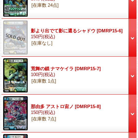
[在庫数 24点]
影より出でて影に還るシャドウ
[DMRP15-6]
150円
(税込)
[在庫なし]
荒舞の鎖 ナマケイラ
[DMRP15-7]
100円
(税込)
[在庫数 1点]
那由多 アストロ宙ノ
[DMRP15-8]
150円
(税込)
[在庫数 7点]