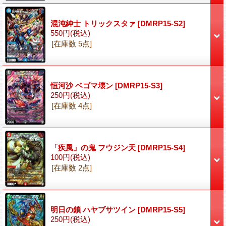
混沌紳士 トリックスタァ
[DMRP15-S2]
550円
(税込)
[在庫数 5点]
恒河沙 ベゴマ壊ン
[DMRP15-S3]
250円
(税込)
[在庫数 4点]
「疾風」の鬼 フウジン天
[DMRP15-S4]
100円
(税込)
[在庫数 2点]
明日の鎖 ハヤブサツイン
[DMRP15-S5]
250円
(税込)