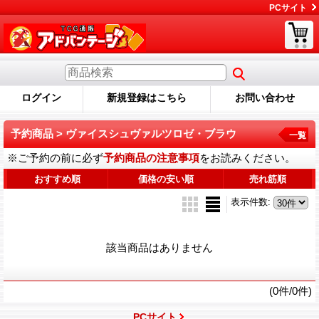
PCサイト
ログイン
新規登録はこちら
お問い合わせ
予約商品 > ヴァイスシュヴァルツロゼ・ブラウ
一覧
※ご予約の前に必ず
予約商品の注意事項
をお読みください。
おすすめ順
価格の安い順
売れ筋順
表示件数
:
該当商品はありません
(0件/0件)
PCサイト