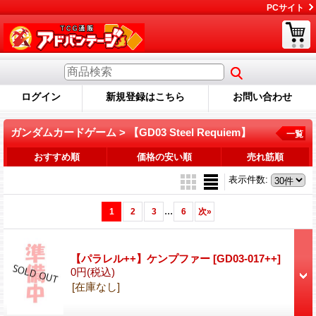
PCサイト
ログイン
新規登録はこちら
お問い合わせ
ガンダムカードゲーム > 【GD03 Steel Requiem】
一覧
おすすめ順
価格の安い順
売れ筋順
表示件数
:
...
1
2
3
6
次
»
【パラレル++】ケンプファー
[GD03-017++]
0円
(税込)
[在庫なし]