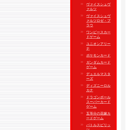
ヴァイスシュヴ
ァルツ
ヴァイスシュヴ
ァルツロゼ・ブ
ラウ
ワンピースカー
ドゲーム
ユニオンアリー
ナ
ポケモンカード
ガンダムカード
ゲーム
デュエルマスタ
ーズ
ディズニーロル
カナ
ドラゴンボール
スーパーカード
ゲーム
五等分の花嫁カ
ードゲーム
バトルスピリッ
ツ