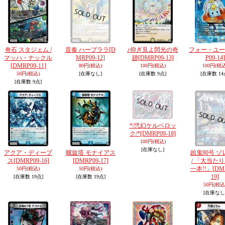
奇石 スタジェム /
音奏 ハープララ
[D
♪仰ぎ見よ閃光の奇
フォー・ユー
マッハ・ナックル
MRP09-12]
跡
[DMRP09-13]
P09-14]
[DMRP09-11]
80円
(税込)
100円
(税込)
100円
(税込
50円
(税込)
[在庫なし]
[在庫数 9点]
[在庫数 14
[在庫数 9点]
*/弐幻ケルベロッ
ク/*
[DMRP09-18]
100円
(税込)
[在庫なし]
アクア・ディープ
螺旋塔 モナイアス
凶鬼90号 ゾ
ス
[DMRP09-16]
[DMRP09-17]
/ 「大当たり
一本!!」
[DM
50円
(税込)
50円
(税込)
19]
[在庫数 19点]
[在庫数 19点]
50円
(税込
[在庫なし