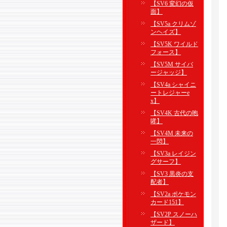
【SV6 変幻の仮
面】
【SV5a クリムゾ
ンヘイズ】
【SV5K ワイルド
フォース】
【SV5M サイバ
ージャッジ】
【SV4a シャイニ
ートレジャーe
x】
【SV4K 古代の咆
哮】
【SV4M 未来の
一閃】
【SV3a レイジン
グサーフ】
【SV3 黒炎の支
配者】
【SV2a ポケモン
カード151】
【SV2P スノーハ
ザード】