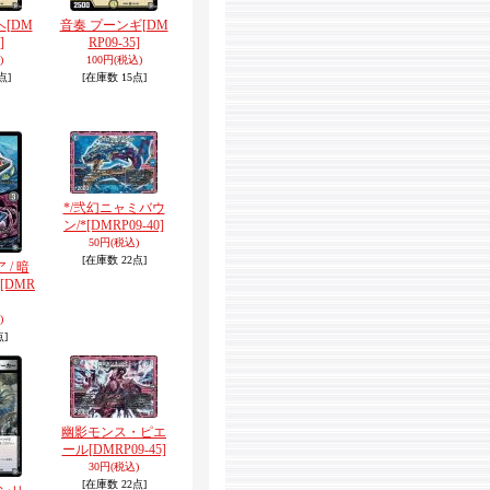
ヘ
[DM
音奏 プーンギ
[DM
]
RP09-35]
)
100円
(税込)
点]
[在庫数 15点]
*/弐幻ニャミバウ
ン/*
[DMRP09-40]
50円
(税込)
[在庫数 22点]
/ 暗
[DMR
)
点]
幽影モンス・ピエ
ール
[DMRP09-45]
30円
(税込)
[在庫数 22点]