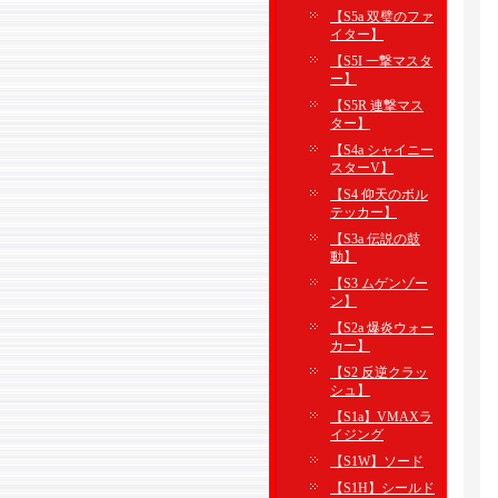
【S5a 双璧のファ
イター】
【S5I 一撃マスタ
ー】
【S5R 連撃マス
ター】
【S4a シャイニー
スターV】
【S4 仰天のボル
テッカー】
【S3a 伝説の鼓
動】
【S3 ムゲンゾー
ン】
【S2a 爆炎ウォー
カー】
【S2 反逆クラッ
シュ】
【S1a】VMAXラ
イジング
【S1W】ソード
【S1H】シールド