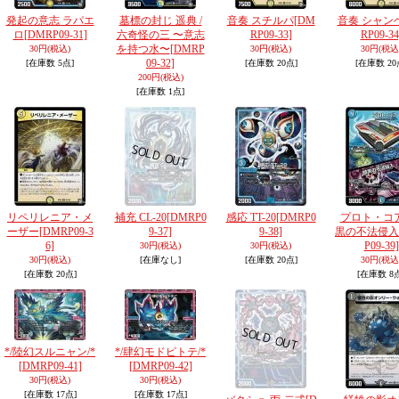
発起の意志 ラパエ
墓標の封じ 遥典 /
音奏 スチルパ
[DM
音奏 シャン
ロ
[DMRP09-31]
六奇怪の三 〜意志
RP09-33]
RP09-34
を持つ水〜
[DMRP
30円
(税込)
30円
(税込)
30円
(税込
09-32]
[在庫数 5点]
[在庫数 20点]
[在庫数 20
200円
(税込)
[在庫数 1点]
リペリレニア・メ
補充 CL-20
[DMRP0
感応 TT-20
[DMRP0
プロト・コア 
ーザー
[DMRP09-3
9-37]
9-38]
黒の不法侵入
6]
P09-39]
30円
(税込)
30円
(税込)
30円
(税込)
[在庫なし]
[在庫数 20点]
30円
(税込
[在庫数 20点]
[在庫数 8
*/陸幻スルニャン/*
*/肆幻モドピトテ/*
[DMRP09-41]
[DMRP09-42]
30円
(税込)
30円
(税込)
[在庫数 17点]
[在庫数 17点]