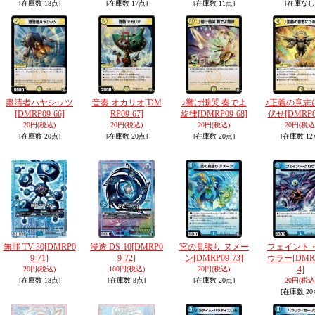
[在庫数 18点]
[在庫数 17点]
[在庫数 11点]
[在庫なし
粛清者ハヤシッツ
音奏 オカリオ
[DM
♪響け慟哭 奏でよ
♪正義の意志
[DMRP09-66]
RP09-67]
旋律
[DMRP09-68]
伏せ
[DMRP0
20円
(税込)
20円
(税込)
20円
(税込)
20円
(税込
[在庫数 20点]
[在庫数 20点]
[在庫数 20点]
[在庫数 12
無罪 TV-30
[DMRP0
浸透 DS-10
[DMRP0
宮の見張り ヌメー
フェイント
9-71]
9-72]
ン
[DMRP09-73]
ウラー
[DMR
4]
20円
(税込)
100円
(税込)
20円
(税込)
[在庫数 18点]
[在庫数 8点]
[在庫数 20点]
20円
(税込
[在庫数 20