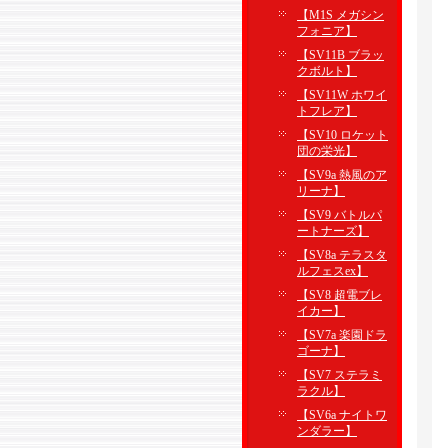
【M1S メガシン
フォニア】
【SV11B ブラッ
クボルト】
【SV11W ホワイ
トフレア】
【SV10 ロケット
団の栄光】
【SV9a 熱風のア
リーナ】
【SV9 バトルパ
ートナーズ】
【SV8a テラスタ
ルフェスex】
【SV8 超電ブレ
イカー】
【SV7a 楽園ドラ
ゴーナ】
【SV7 ステラミ
ラクル】
【SV6a ナイトワ
ンダラー】