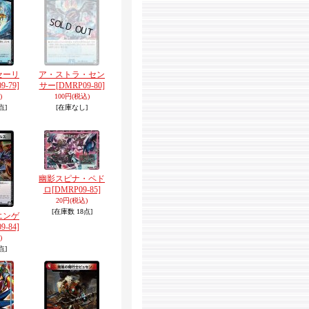
セーリ
ア・ストラ・セン
9-79]
サー
[DMRP09-80]
)
100円
(税込)
点]
[在庫なし]
幽影スピナ・ペド
ロ
[DMRP09-85]
20円
(税込)
[在庫数 18点]
エンゲ
9-84]
)
点]