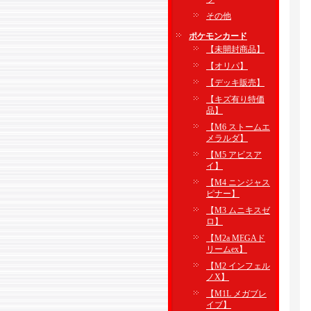
その他
ポケモンカード
【未開封商品】
【オリパ】
【デッキ販売】
【キズ有り特価
品】
【M6 ストームエ
メラルダ】
【M5 アビスア
イ】
【M4 ニンジャス
ピナー】
【M3 ムニキスゼ
ロ】
【M2a MEGAド
リームex】
【M2 インフェル
ノX】
【M1L メガブレ
イブ】