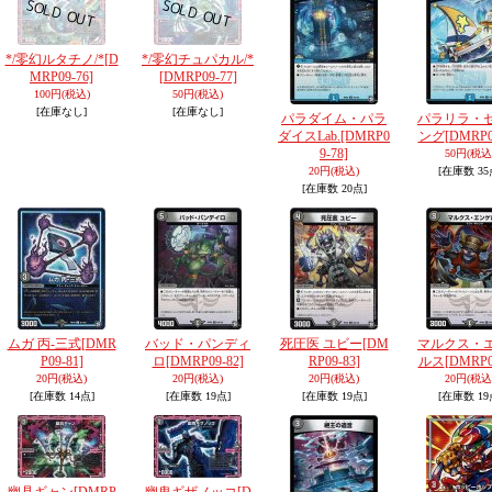
*/零幻ルタチノ/*
[D
*/零幻チュパカル/*
MRP09-76]
[DMRP09-77]
100円
(税込)
50円
(税込)
[在庫なし]
[在庫なし]
パラダイム・パラ
パラリラ・
ダイスLab.
[DMRP0
ング
[DMRP0
9-78]
50円
(税込
20円
(税込)
[在庫数 35
[在庫数 20点]
ムガ 丙-三式
[DMR
バッド・パンディ
死圧医 ユビー
[DM
マルクス・
P09-81]
ロ
[DMRP09-82]
RP09-83]
ルス
[DMRP0
20円
(税込)
20円
(税込)
20円
(税込)
20円
(税込
[在庫数 14点]
[在庫数 19点]
[在庫数 19点]
[在庫数 19