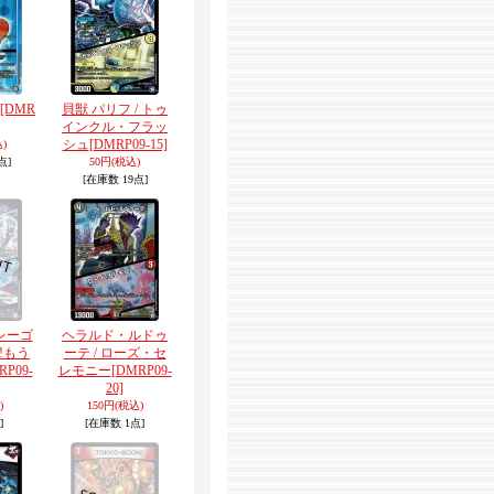
[DMR
貝獣 パリフ / トゥ
インクル・フラッ
シュ
[DMRP09-15]
)
点]
50円
(税込)
[在庫数 19点]
レーゴ
ヘラルド・ルドゥ
!もう
ーテ / ローズ・セ
RP09-
レモニー
[DMRP09-
20]
)
150円
(税込)
]
[在庫数 1点]