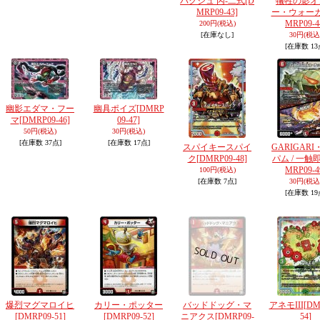
バクシュ 丙-二式
[D
犠牲の影オ
MRP09-43]
ー・ウォー
MRP09-4
200円
(税込)
[在庫なし]
30円
(税込
[在庫数 13
幽影エダマ・フー
幽具ポイズ
[DMRP
マ
[DMRP09-46]
09-47]
50円
(税込)
30円
(税込)
[在庫数 37点]
[在庫数 17点]
スパイキースパイ
GARIGAR
ク
[DMRP09-48]
パム / 一触
MRP09-4
100円
(税込)
[在庫数 7点]
30円
(税込
[在庫数 19
爆烈マグマロイヒ
カリー・ポッター
バッドドッグ・マ
アネモIII
[DM
[DMRP09-51]
[DMRP09-52]
ニアクス
[DMRP09-
54]