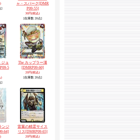
ャ・スパーク
[DMR
)
P09-55]
点]
30円
(税込)
[在庫数 20点]
・ジョ
The カップラー漢
P09-5
[DMRP09-60]
20円
(税込)
)
[在庫数 20点]
点]
ランジ
雷翼の精霊サイス
9-64]
リス
[DMRP09-65]
)
20円
(税込)