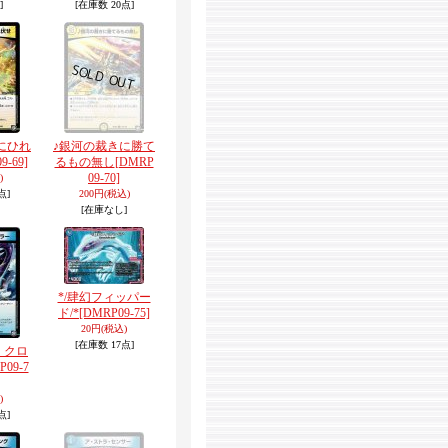
]
[在庫数 20点]
にひれ
♪銀河の裁きに勝て
9-69]
るもの無し
[DMRP
09-70]
)
点]
200円
(税込)
[在庫なし]
*/肆幻フィッパー
ド/*
[DMRP09-75]
20円
(税込)
[在庫数 17点]
・クロ
P09-7
)
点]