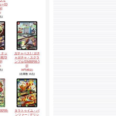
ンリ
カー
[D
4]
)
点]
I・ナッ
ガチャベス1 / ガチ
即死
[D
ャガチャ・スクラ
9]
ンブル
[DMRP09-5
0]
)
点]
30円
(税込)
[在庫数 18点]
RP09-
タラトゥイユ・パ
ンツァー / デリシ