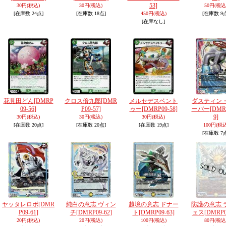
53]
30円
(税込)
30円
(税込)
50円
(税込
[在庫数 24点]
[在庫数 18点]
450円
(税込)
[在庫数 9
[在庫なし]
花見田どん
[DMRP
クロス倍九郎
[DMR
メルセデスベント
ダスティン
09-56]
P09-57]
ゥー
[DMRP09-58]
ーバー
[DMR
9]
30円
(税込)
30円
(税込)
30円
(税込)
[在庫数 20点]
[在庫数 20点]
[在庫数 19点]
100円
(税込
[在庫数 7
ヤッタレロボ
[DMR
純白の意志 ヴィン
越境の意志 ドナー
防護の意志 
P09-61]
チ
[DMRP09-62]
ト
[DMRP09-63]
ェス
[DMRP0
20円
(税込)
20円
(税込)
100円
(税込)
80円
(税込