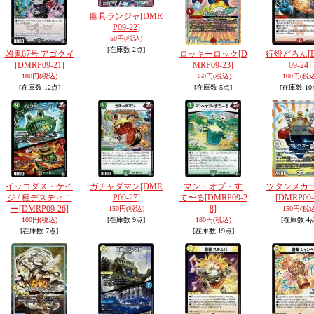
幽具ランジャ
[DMR
P09-22]
50円
(税込)
[在庫数 2点]
凶鬼67号 アゴクイ
ロッキーロック
[D
行燈どろん
[
[DMRP09-21]
MRP09-23]
09-24]
180円
(税込)
350円
(税込)
100円
(税込
[在庫数 12点]
[在庫数 5点]
[在庫数 10
イッコダス・ケイ
ガチャダマン
[DMR
マン・オブ・す
ツタンメカ
ジ / 種デスティニ
P09-27]
て〜る
[DMRP09-2
[DMRP09-
ー
[DMRP09-26]
8]
150円
(税込)
150円
(税込
100円
(税込)
[在庫数 9点]
180円
(税込)
[在庫数 4
[在庫数 7点]
[在庫数 19点]