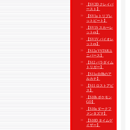
【SV2D クレイバ
ースト】
【SV1a トリプレ
ットビート】
【SV1S スカーレ
ットex】
【SV1V バイオレ
ットex】
【S12a VSTARユ
ニバース】
【S12 パラダイム
トリガー】
【S11a 白熱のア
ルカナ】
【S11 ロストアビ
ス】
【S10b ポケモン
GO】
【S10a ダークフ
ァンタズマ】
【S10D タイムゲ
イザー】