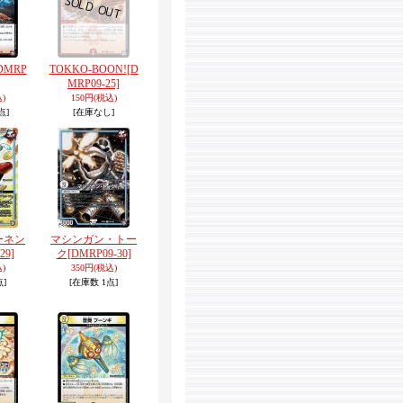
DMRP
TOKKO-BOON!
[D
MRP09-25]
)
150円
(税込)
点]
[在庫なし]
ーネン
マシンガン・トー
29]
ク
[DMRP09-30]
)
350円
(税込)
点]
[在庫数 1点]