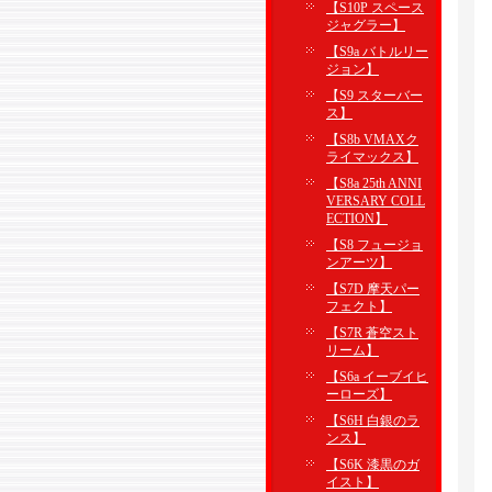
【S10P スペース
ジャグラー】
【S9a バトルリー
ジョン】
【S9 スターバー
ス】
【S8b VMAXク
ライマックス】
【S8a 25th ANNI
VERSARY COLL
ECTION】
【S8 フュージョ
ンアーツ】
【S7D 摩天パー
フェクト】
【S7R 蒼空スト
リーム】
【S6a イーブイヒ
ーローズ】
【S6H 白銀のラ
ンス】
【S6K 漆黒のガ
イスト】