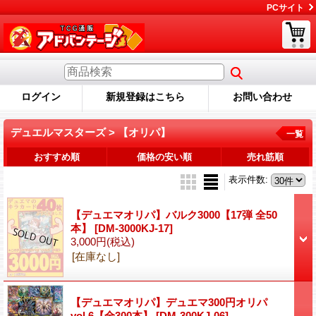
PCサイト
ログイン
新規登録はこちら
お問い合わせ
デュエルマスターズ > 【オリパ】
一覧
おすすめ順
価格の安い順
売れ筋順
表示件数
:
【デュエマオリパ】バルク3000【17弾 全50
本】
[DM-3000KJ-17]
3,000円
(税込)
[在庫なし]
【デュエマオリパ】デュエマ300円オリパ
vol.6【全300本】
[DM-300KJ-06]