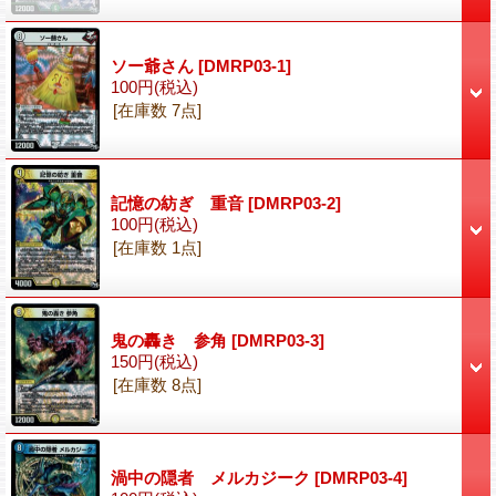
ソー爺さん
[DMRP03-1]
100円
(税込)
[在庫数 7点]
記憶の紡ぎ 重音
[DMRP03-2]
100円
(税込)
[在庫数 1点]
鬼の轟き 参角
[DMRP03-3]
150円
(税込)
[在庫数 8点]
渦中の隠者 メルカジーク
[DMRP03-4]