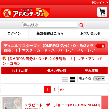
PCサイト
ログイン
新規登録はこちら
お問い合わせ
デュエルマスターズ > 【DMRP03 気分J・O・E×2メラ
一覧
冒険！！】マスターカード・スーパーレア・ベリーレア
【DMRP03 気分J・O・E×2メラ冒険！！】レア・アンコモ
ン・コモン
おすすめ順
価格の安い順
売れ筋順
表示件数
:
1
2
次
»
メラビート・ザ・ジョニー(M1)
[DMRP03-M1]