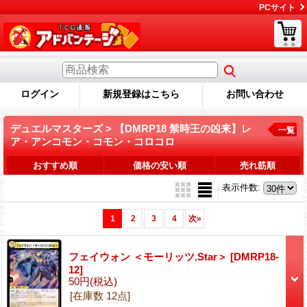
PCサイト
ログイン
新規登録はこちら
お問い合わせ
デュエルマスターズ > 【DMRP18 禁時王の凶来】レ
一覧
ア・アンコモン・コモン・コロコロ
おすすめ順
価格の安い順
売れ筋順
表示件数
:
1
2
3
4
次
»
フェイウォン ＜モーリッツ.Star＞
[DMRP18-
12]
50円
(税込)
[在庫数 12点]