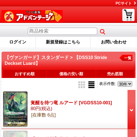
PCサイト
ログイン
新規登録はこちら
お問い合わせ
【ヴァンガード】スタンダード > 【DSS10 Stride
一覧
Deckset Luard】
おすすめ順
価格の安い順
売れ筋順
表示件数
:
覚醒を待つ竜 ルアード
[VGDSS10-001]
80円
(税込)
[在庫数 6点]