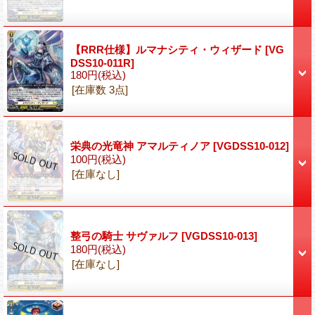
【RRR仕様】ルマナシティ・ウィザード
[VG
DSS10-011R]
180円
(税込)
[在庫数 3点]
栄典の光竜神 アマルティノア
[VGDSS10-012]
100円
(税込)
[在庫なし]
整弓の騎士 サヴァルフ
[VGDSS10-013]
180円
(税込)
[在庫なし]