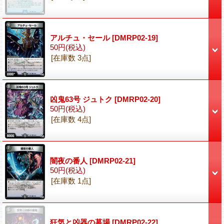
アルチュ・セール
[DMRP02-19]
50円
(税込)
[在庫数 3点]
凶鬼63号 ジュトク
[DMRP02-20]
50円
(税込)
[在庫数 4点]
闇夜の番人
[DMRP02-21]
50円
(税込)
[在庫数 1点]
狂気と凶器の墓場
[DMRP02-22]