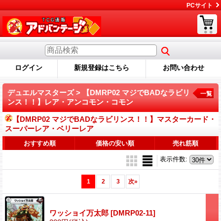
PCサイト
ログイン
新規登録はこちら
お問い合わせ
デュエルマスターズ > 【DMRP02 マジでBADなラビリ
一覧
ンス！！】レア・アンコモン・コモン
【DMRP02 マジでBADなラビリンス！！】マスターカード・
スーパーレア・ベリーレア
おすすめ順
価格の安い順
売れ筋順
表示件数
:
1
2
3
次
»
ワッショイ万太郎
[DMRP02-11]