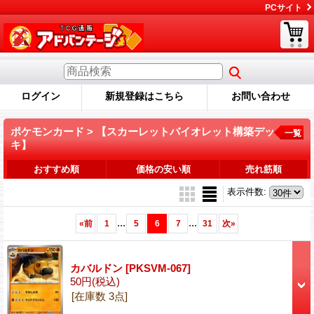
PCサイト
ログイン
新規登録はこちら
お問い合わせ
ポケモンカード > 【スカーレットバイオレット構築デッ
一覧
キ】
おすすめ順
価格の安い順
売れ筋順
表示件数
:
...
...
«
前
1
5
6
7
31
次
»
カバルドン
[PKSVM-067]
50円
(税込)
[在庫数 3点]