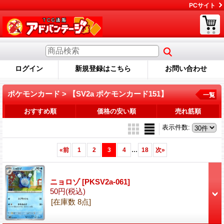
PCサイト
ログイン
新規登録はこちら
お問い合わせ
ポケモンカード > 【SV2a ポケモンカード151】
一覧
おすすめ順
価格の安い順
売れ筋順
表示件数
:
...
«
前
1
2
3
4
18
次
»
ニョロゾ
[PKSV2a-061]
50円
(税込)
[在庫数 8点]