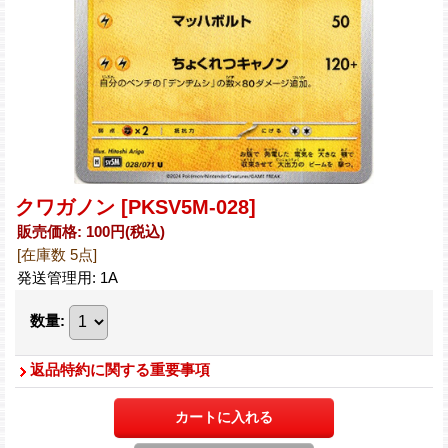
クワガノン
[PKSV5M-028]
販売価格
:
100円
(税込)
[在庫数 5点]
発送管理用
:
1A
数量
:
返品特約に関する重要事項