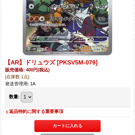
【AR】ドリュウズ
[PKSV5M-079]
販売価格
:
400円
(税込)
[在庫数 1点]
発送管理用
:
1A
数量
:
返品特約に関する重要事項