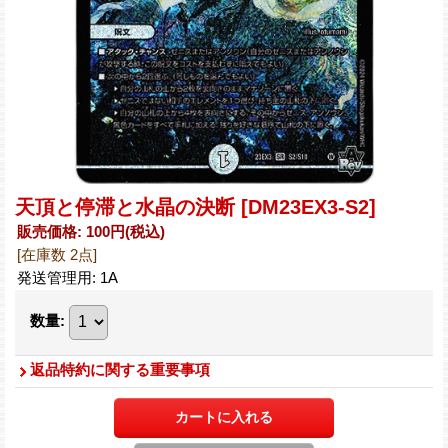
天頂と停滞と水晶の決断
[DM23EX3-S2]
販売価格
:
100円
(税込)
[在庫数 2点]
発送管理用
:
1A
数量
:
返品特約に関する重要事項