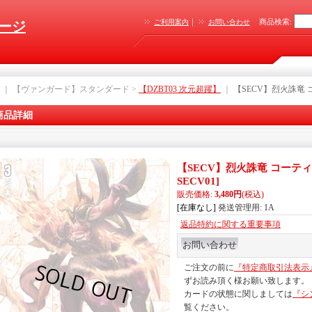
｜
商品検索
:
ご利用案内
お問い合わせ
ージ
｜ 【ヴァンガード】スタンダード >
【DZBT03 次元超躍】
｜
【SECV】烈火誅竜
商品詳細
【SECV】烈火誅竜 コーテ
SECV01
]
販売価格
:
3,480円
(税込)
[在庫なし]
発送管理用
:
1A
返品特約に関する重要事項
ご注文の前に
『特定商取引法表示
ずお読み頂く様お願い致します。
カードの状態に関しましては
『シ
覧ください。