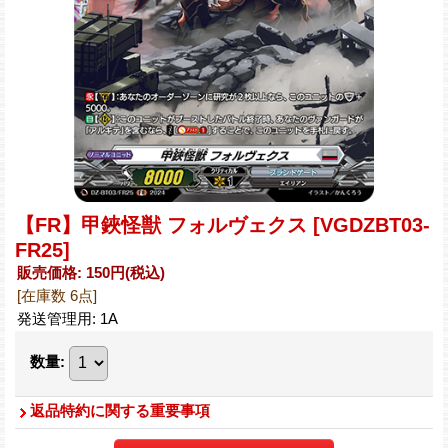
【FR】甲鋏怪獣 フォルヴェクス
[VGDZBT03-
FR25]
販売価格
:
150円
(税込)
[在庫数 6点]
発送管理用
:
1A
数量
:
返品特約に関する重要事項