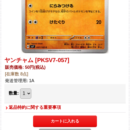
ヤンチャム
[PKSV7-057]
販売価格
:
50円
(税込)
[在庫数 8点]
発送管理用
:
1A
数量
:
返品特約に関する重要事項