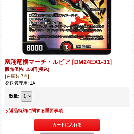
凰翔竜機マーチ・ルピア
[DM24EX1-31]
販売価格
:
150円
(税込)
[在庫数 7点]
発送管理用
:
1A
数量
:
返品特約に関する重要事項