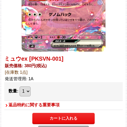
ミュウex
[PKSVN-001]
販売価格
:
380円
(税込)
[在庫数 1点]
発送管理用
:
1A
数量
:
返品特約に関する重要事項