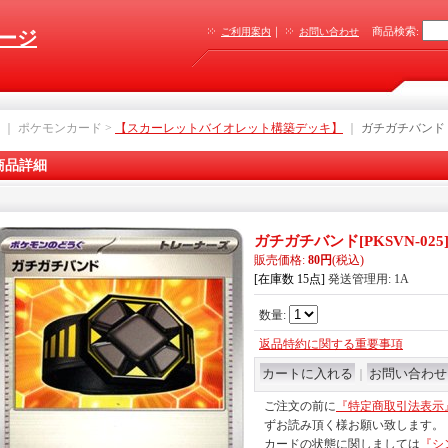
｜
商品検索
:
ご利用案内
お問い合わせ
ージ
｜ ポケモンカード >
【スカーレットバイオレット構築デッキ】
｜
ガチガチバンド
商品詳細
ガチガチバンド
[
PKSVN-025
販売価格
:
80円
(税込)
[在庫数 15点]
発送管理用
:
1A
数量
:
返品特約に関する重要事項
｜
ご注文の前に
『特定商取引法表示
ずお読み頂く様お願い致します。
カードの状態に関しましては
『シ