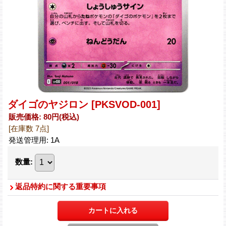
ダイゴのヤジロン
[PKSVOD-001]
販売価格
:
80円
(税込)
[在庫数 7点]
発送管理用
:
1A
数量
:
返品特約に関する重要事項