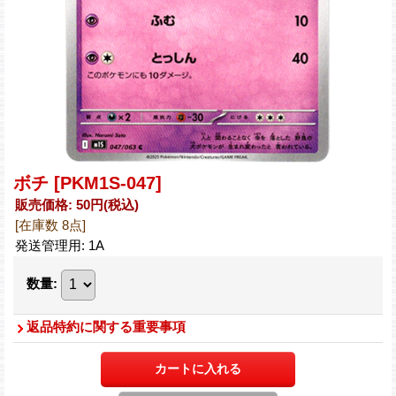
ボチ
[PKM1S-047]
販売価格
:
50円
(税込)
[在庫数 8点]
発送管理用
:
1A
数量
:
返品特約に関する重要事項