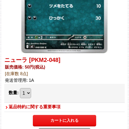
ニューラ
[PKM2-048]
販売価格
:
50円
(税込)
[在庫数 8点]
発送管理用
:
1A
数量
:
返品特約に関する重要事項