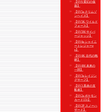
【SV6 変幻の仮
面】
【SV5a クリムゾ
ンヘイズ】
【SV5K ワイルド
フォース】
【SV5M サイバ
ージャッジ】
【SV4a シャイニ
ートレジャーe
x】
【SV4K 古代の咆
哮】
【SV4M 未来の
一閃】
【SV3a レイジン
グサーフ】
【SV3 黒炎の支
配者】
【SV2a ポケモン
カード151】
【SV2P スノーハ
ザード】