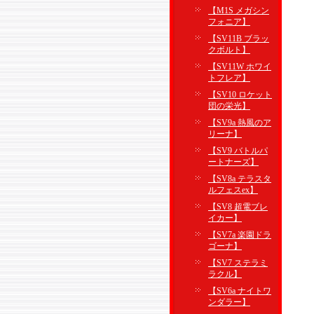
【M1S メガシン
フォニア】
【SV11B ブラッ
クボルト】
【SV11W ホワイ
トフレア】
【SV10 ロケット
団の栄光】
【SV9a 熱風のア
リーナ】
【SV9 バトルパ
ートナーズ】
【SV8a テラスタ
ルフェスex】
【SV8 超電ブレ
イカー】
【SV7a 楽園ドラ
ゴーナ】
【SV7 ステラミ
ラクル】
【SV6a ナイトワ
ンダラー】