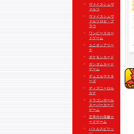
ヴァイスシュヴ
ァルツ
ヴァイスシュヴ
ァルツロゼ・ブ
ラウ
ワンピースカー
ドゲーム
ユニオンアリー
ナ
ポケモンカード
ガンダムカード
ゲーム
デュエルマスタ
ーズ
ディズニーロル
カナ
ドラゴンボール
スーパーカード
ゲーム
五等分の花嫁カ
ードゲーム
バトルスピリッ
ツ