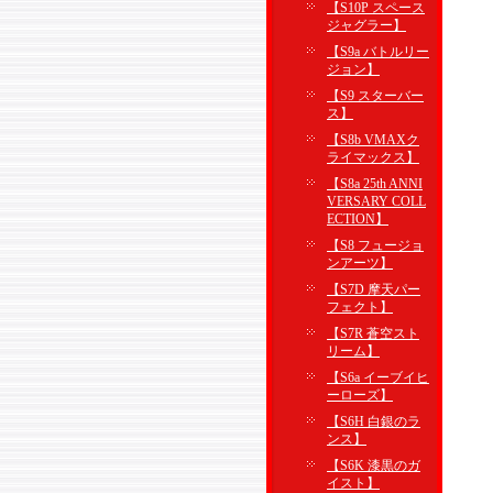
【S10P スペース
ジャグラー】
【S9a バトルリー
ジョン】
【S9 スターバー
ス】
【S8b VMAXク
ライマックス】
【S8a 25th ANNI
VERSARY COLL
ECTION】
【S8 フュージョ
ンアーツ】
【S7D 摩天パー
フェクト】
【S7R 蒼空スト
リーム】
【S6a イーブイヒ
ーローズ】
【S6H 白銀のラ
ンス】
【S6K 漆黒のガ
イスト】