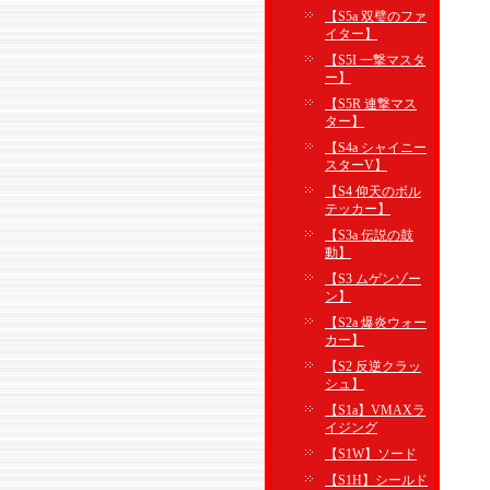
【S5a 双璧のファ
イター】
【S5I 一撃マスタ
ー】
【S5R 連撃マス
ター】
【S4a シャイニー
スターV】
【S4 仰天のボル
テッカー】
【S3a 伝説の鼓
動】
【S3 ムゲンゾー
ン】
【S2a 爆炎ウォー
カー】
【S2 反逆クラッ
シュ】
【S1a】VMAXラ
イジング
【S1W】ソード
【S1H】シールド