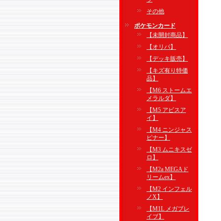
その他
ポケモンカード
【未開封商品】
【オリパ】
【デッキ販売】
【キズ有り特価
品】
【M6 ストームエ
メラルダ】
【M5 アビスア
イ】
【M4 ニンジャス
ピナー】
【M3 ムニキスゼ
ロ】
【M2a MEGAド
リームex】
【M2 インフェル
ノX】
【M1L メガブレ
イブ】