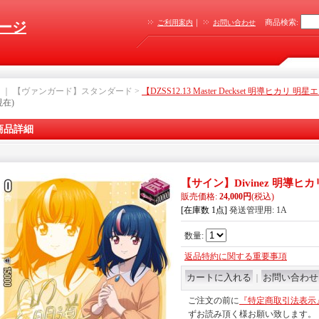
｜
商品検索
:
ご利用案内
お問い合わせ
ージ
｜ 【ヴァンガード】スタンダード >
【DZSS12.13 Master Deckset 明導ヒカリ 明
現在)
商品詳細
【サイン】Divinez 明導ヒカ
販売価格
:
24,000円
(税込)
[在庫数 1点]
発送管理用
:
1A
数量
:
返品特約に関する重要事項
｜
ご注文の前に
『特定商取引法表示
ずお読み頂く様お願い致します。