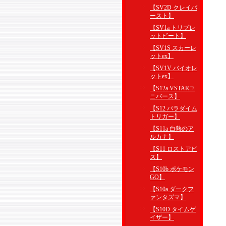
【SV2D クレイバ
ースト】
【SV1a トリプレ
ットビート】
【SV1S スカーレ
ットex】
【SV1V バイオレ
ットex】
【S12a VSTARユ
ニバース】
【S12 パラダイム
トリガー】
【S11a 白熱のア
ルカナ】
【S11 ロストアビ
ス】
【S10b ポケモン
GO】
【S10a ダークフ
ァンタズマ】
【S10D タイムゲ
イザー】