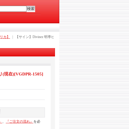
星エリカ】
｜
【サイン】Divinez 明導ヒ
リ(現在)
[
VGDPR-1505
]
』
、
『ご注文の流れ』
を必