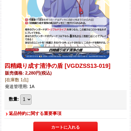
四精織り成す清浄の盾
[VGDZSS13-019]
販売価格
:
2,280円
(税込)
[在庫数 1点]
発送管理用
:
1A
数量
:
返品特約に関する重要事項