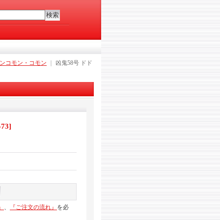
アンコモン・コモン
｜
凶鬼58号 ドド
73
]
』
、
『ご注文の流れ』
を必