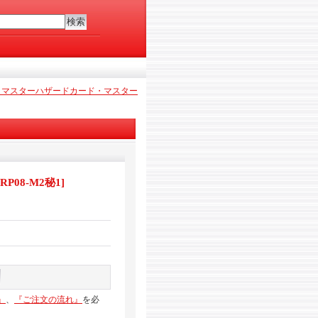
∞】マスターハザードカード・マスター
RP08-M2秘1
]
』
、
『ご注文の流れ』
を必