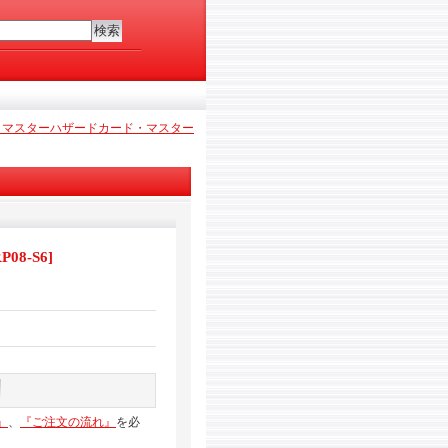
∞】マスターハザードカード・マスター
P08-S6
]
』
、
『ご注文の流れ』
を必