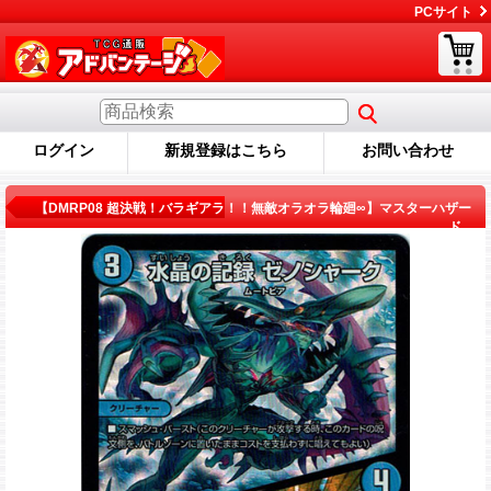
PCサイト
ログイン
新規登録はこちら
お問い合わせ
商品詳細
【DMRP08 超決戦！バラギアラ！！無敵オラオラ輪廻∞】マスターハザー
ド...