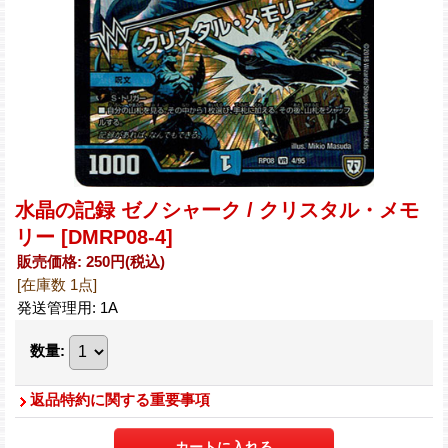
水晶の記録 ゼノシャーク / クリスタル・メモ
リー
[DMRP08-4]
販売価格
:
250円
(税込)
[在庫数 1点]
発送管理用
:
1A
数量
:
返品特約に関する重要事項