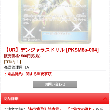
【UR】デンジャラスドリル
[PKSM8a-064]
販売価格
:
500円
(税込)
[在庫なし]
発送管理用
:
1A
返品特約に関する重要事項
商品詳細
ご注文の前に
『特定商取引法表示』
、
『ご注文の流れ』
を必