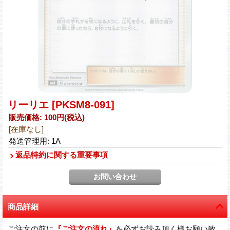
リーリエ
[PKSM8-091]
販売価格
:
100円
(税込)
[在庫なし]
発送管理用
:
1A
返品特約に関する重要事項
商品詳細
ご注文の前に
『ご注文の流れ』
を必ずお読み頂く様お願い致