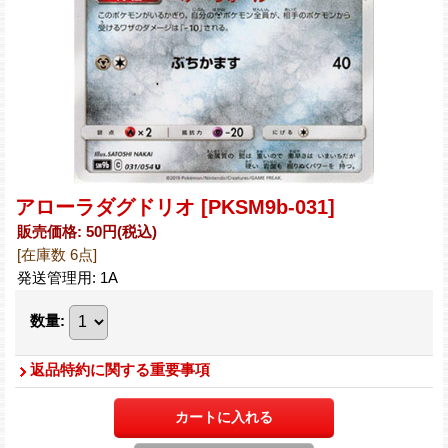
アローラダグドリオ
[PKSM9b-031]
販売価格
:
50円
(税込)
[在庫数 6点]
発送管理用
:
1A
数量
:
返品特約に関する重要事項