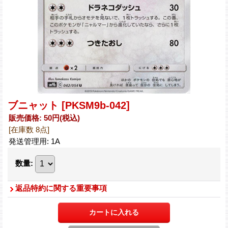
ブニャット
[PKSM9b-042]
販売価格
:
50円
(税込)
[在庫数 8点]
発送管理用
:
1A
数量
:
返品特約に関する重要事項