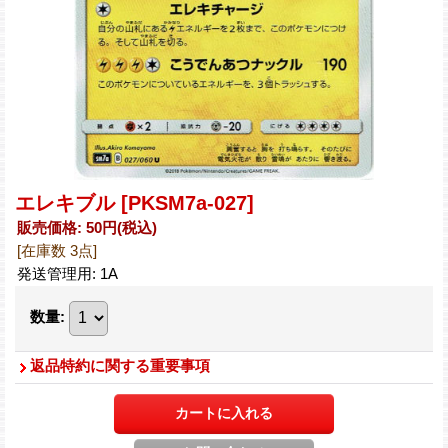
エレキブル
[PKSM7a-027]
販売価格
:
50円
(税込)
[在庫数 3点]
発送管理用
:
1A
数量
:
返品特約に関する重要事項