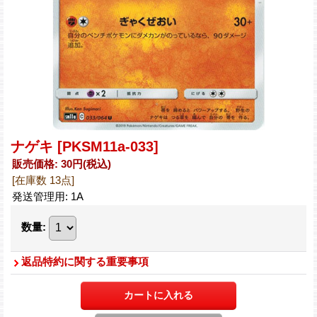
ナゲキ
[PKSM11a-033]
販売価格
:
30円
(税込)
[在庫数 13点]
発送管理用
:
1A
数量
:
返品特約に関する重要事項