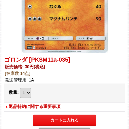
ゴロンダ
[PKSM11a-035]
販売価格
:
30円
(税込)
[在庫数 14点]
発送管理用
:
1A
数量
:
返品特約に関する重要事項