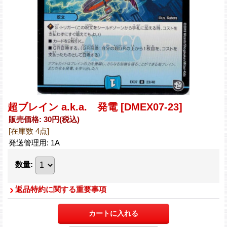
超ブレイン a.k.a. 発電
[DMEX07-23]
販売価格
:
30円
(税込)
[在庫数 4点]
発送管理用
:
1A
数量
:
返品特約に関する重要事項