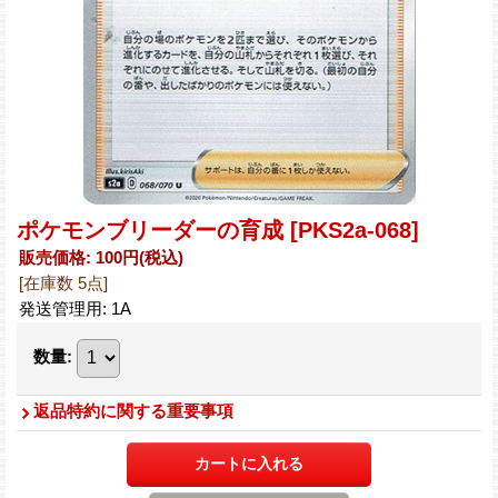
ポケモンブリーダーの育成
[PKS2a-068]
販売価格
:
100円
(税込)
[在庫数 5点]
発送管理用
:
1A
数量
:
返品特約に関する重要事項