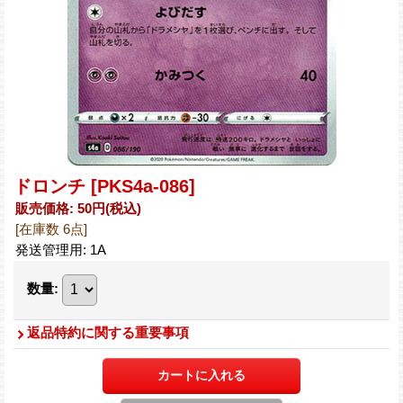
ドロンチ
[PKS4a-086]
販売価格
:
50円
(税込)
[在庫数 6点]
発送管理用
:
1A
数量
:
返品特約に関する重要事項