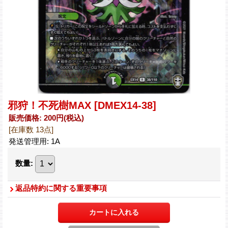
邪狩！不死樹MAX
[DMEX14-38]
販売価格
:
200円
(税込)
[在庫数 13点]
発送管理用
:
1A
数量
:
返品特約に関する重要事項